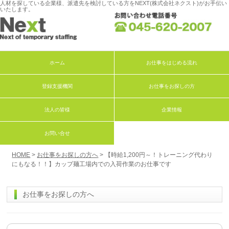
人材を探している企業様、派遣先を検討している方をNEXT(株式会社ネクスト)がお手伝い
いたします。
ホーム
お仕事をはじめる流れ
登録支援機関
お仕事をお探しの方
法人の皆様
企業情報
お問い合せ
HOME
>
お仕事をお探しの方へ
> 【時給1,200円～！トレーニング代わり
にもなる！！】カップ麺工場内での入荷作業のお仕事です
お仕事をお探しの方へ