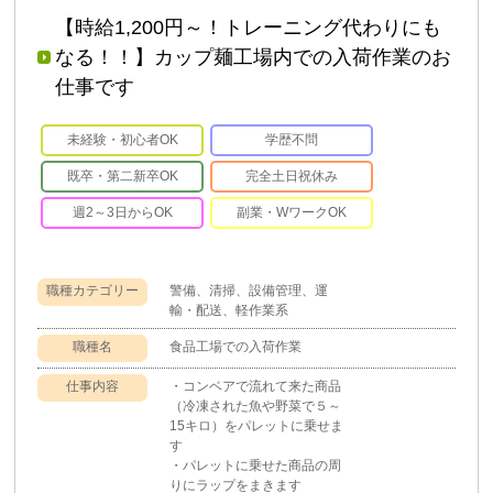
【時給1,200円～！トレーニング代わりにも
なる！！】カップ麺工場内での入荷作業のお
仕事です
未経験・初心者OK
学歴不問
既卒・第二新卒OK
完全土日祝休み
週2～3日からOK
副業・WワークOK
職種カテゴリー
警備、清掃、設備管理、運
輸・配送、軽作業系
職種名
食品工場での入荷作業
仕事内容
・コンベアで流れて来た商品
（冷凍された魚や野菜で５～
15キロ）をパレットに乗せま
す
・パレットに乗せた商品の周
りにラップをまきます