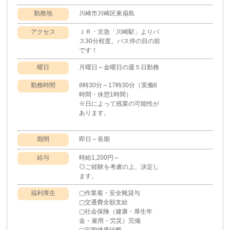
勤務地
川崎市川崎区東扇島
アクセス
ＪＲ・京急「川崎駅」よりバ
ス30分程度。バス停の目の前
です！
曜日
月曜日～金曜日の週５日勤務
勤務時間
8時30分～17時30分（実働8
時間・休憩1時間）
※日によって残業の可能性が
あります。
期間
即日～長期
給与
時給1,200円～
◎ご経験を考慮の上、決定し
ます。
福利厚生
▢作業着・安全靴貸与
▢交通費全額支給
▢社会保険（健康・厚生年
金・雇用・労災）完備