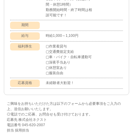
間・休憩1時間）
勤務開始時間・終了時間は相
談可能です！
期間
給与
時給1,000～1,100円
福利厚生
▢作業着貸与
▢交通費規定支給
▢車・バイク・自転車通勤可
▢深夜手当あり
▢休憩室あり
▢服装自由
応募資格
未経験者大歓迎！
ご興味をお持ちいただけた方は以下のフォームから必要事項をご入力の
上、送信お願いいたします。
◎電話でのご応募、お問合せも受け付けております。
応募先 株式会社ネクスト
電話番号 045-620-2007
担当 採用担当