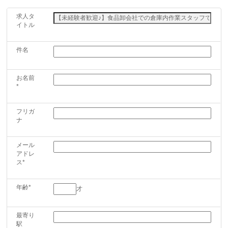
求人タ
イトル
件名
お名前
*
フリガ
ナ
メール
アドレ
ス*
年齢*
才
最寄り
駅