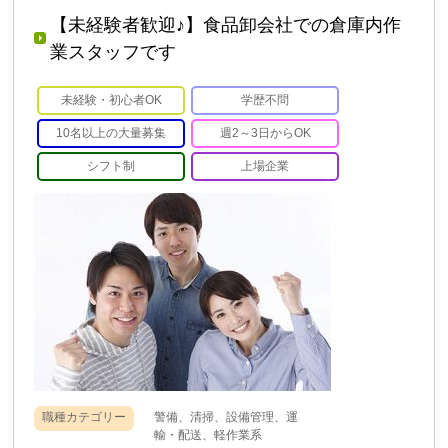
【未経験者歓迎♪】食品卸会社での倉庫内作
業スタッフです
未経験・初心者OK
学歴不問
10名以上の大量募集
週2～3日からOK
シフト制
上場企業
職種カテゴリー
警備、清掃、設備管理、運
輸・配送、軽作業系