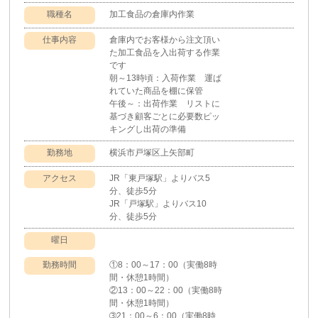
職種名
加工食品の倉庫内作業
仕事内容
倉庫内でお客様から注文頂い
た加工食品を入出荷する作業
です
朝～13時頃：入荷作業 運ば
れていた商品を棚に保管
午後～：出荷作業 リストに
基づき顧客ごとに必要数ピッ
キングし出荷の準備
勤務地
横浜市戸塚区上矢部町
アクセス
JR「東戸塚駅」よりバス5
分、徒歩5分
JR「戸塚駅」よりバス10
分、徒歩5分
曜日
勤務時間
①8：00～17：00（実働8時
間・休憩1時間）
②13：00～22：00（実働8時
間・休憩1時間）
➂21：00～6：00（実働8時