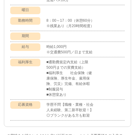
送迎バス10分
曜日
勤務時間
8：00～17：00（休憩60分）
※残業あり（月20時間程度）
期間
給与
時給1,000円
※交通費500円／日まで支給
福利厚生
■通勤費規定内支給（上限
500円までの実費支給）
■福利厚生 社会保険（健
康保険、厚生年金、雇用保
険、労災）完備、有給休暇
■制服貸与
■休憩室あり
応募資格
学歴不問【職種・業種・社会
人未経験、第二新卒歓迎！】
◎ブランクがある方も歓迎