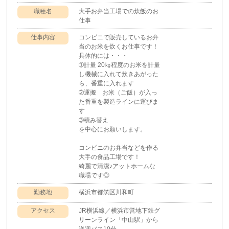
職種名
大手お弁当工場での炊飯のお
仕事
仕事内容
コンビニで販売しているお弁
当のお米を炊くお仕事です！
具体的には・・・
➀計量 20㎏程度のお米を計量
し機械に入れて炊きあがった
ら、番重に入れます
➁運搬 お米（ご飯）が入っ
た番重を製造ラインに運びま
す
➂積み替え
を中心にお願いします。
コンビニのお弁当などを作る
大手の食品工場です！
綺麗で清潔♪アットホームな
職場です◎
勤務地
横浜市都筑区川和町
アクセス
JR横浜線／横浜市営地下鉄グ
リーンライン「中山駅」から