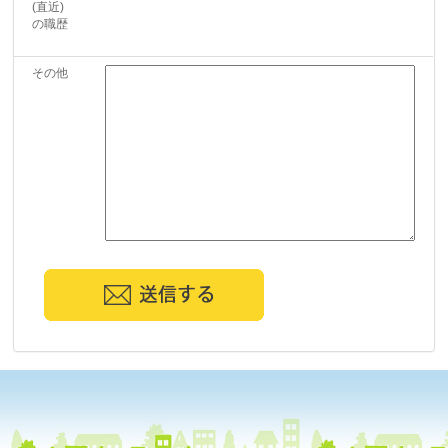
(直近)
の職歴
その他