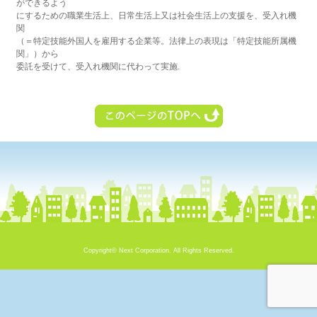
ができるよう
にするための職業生活上、日常生活上又は社会生活上の支援を、受入れ機
関
（＝特定技能外国人を雇用する企業等。法律上の表現は「特定技能所属機
関」）から
委託を受けて、受入れ機関に代わって実施.
Copyright©
Next Corporation.
All Rights Reserved.